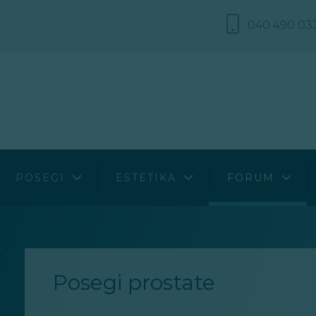
040 490 03
e
Diagnostični postopki
Biserne papule penisa
Bolezni
Kirurški in drugi posegi
Kondilomi penisa
Estetika
a
Splošna navodila glede operativnih posegov
Povečane male sramne ustnice
Posegi
POSEGI
ESTETIKA
FORUM
kcija
Ostalo
gonadizem
Posegi prostate