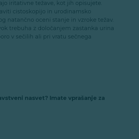
o iritativne težave, kot jih opisujete.
raviti cistoskopijo in urodinamsko
g natančno oceni stanje in vzroke težav.
zvok trebuha z določanjem zastanka urina
ro v sečilih ali pri vratu sečnega
avstveni nasvet? Imate vprašanje za