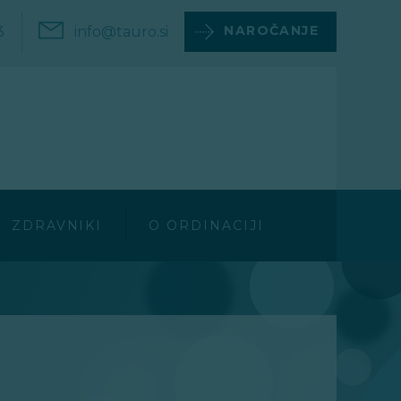
NAROČANJE
3
info@tauro.si
ZDRAVNIKI
O ORDINACIJI