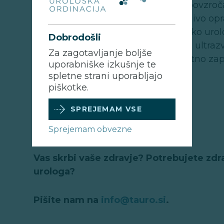
invazivni posegi na prostati lahko povzročaj
Preden se določi vzrok, je priporočljivo op
preiskavo sečnega mehurja, da lahko urolo
Dobrodošli
Prav tako svetujem analizo urina in ultra
Za zagotavljanje boljše
po uriniranju, da izključimo morebitno zapo
uporabniške izkušnje te
mehurja.
spletne strani uporabljajo
piškotke.
Lepo vas pozdravljam!
SPREJEMAM VSE
Ljubo Breskvar, dr. med.
Sprejemam obvezne
Vas skrbi vaše zdravje? Potrebujete zdr
urologa?
Pišite nam na
info@tauro.si
.