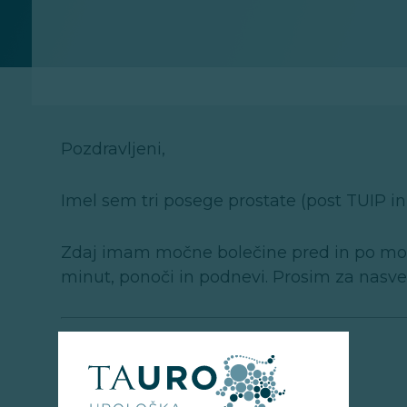
Pozdravljeni,
Imel sem tri posege prostate (post TUIP i
Zdaj imam močne bolečine pred in po mokr
minut, ponoči in podnevi. Prosim za nasve
Odgovor:
Spoštovani,