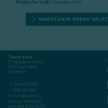
Preberite tudi:
Okužbe sečil
Tauro d.o.o.
Finžgarjeva ulica 4
1000 Ljubljana
Slovenija
T:
040 490 033
068 163 465
E:
info@tauro.si
Ure za naročanje
pon-pet 8:00-16:00