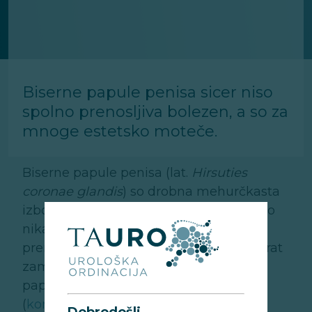
Biserne papule penisa sicer niso
spolno prenosljiva bolezen, a so za
mnoge estetsko moteče.
Biserne papule penisa (lat.
Hirsuties
coronae glandis
) so drobna mehurčkasta
izbočenja na robu glavice penisa, ki niso
nikakor povezana s kakršnokoli spolno
prenosljivo boleznijo. Ljudje jih največkrat
zamenjajo z okužbo s HPV (humani
papiloma virus), kjer pa so spremembe
(
kondilomi
) na pogled popolnoma