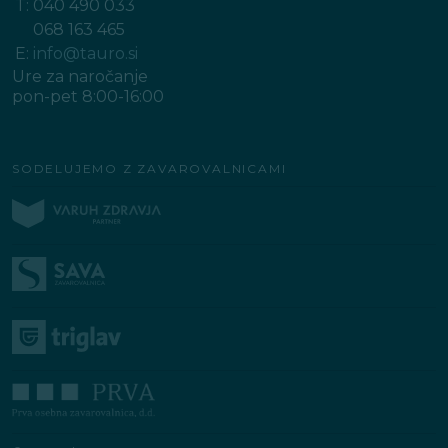
T:
040 490 033
068 163 465
E:
info@tauro.si
Ure za naročanje
pon-pet 8:00-16:00
SODELUJEMO Z ZAVAROVALNICAMI