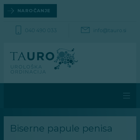
Na
vsebino
NAROČANJE
040 490 033
info@tauro.si
Biserne papule penisa