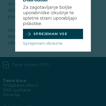
Dobrodošli
drugačne. Biserne papule se običajno
Za zagotavljanje boljše
lahko pojavijo tudi na prepuciju, v
uporabniške izkušnje te
področju okoli frenuluma.
spletne strani uporabljajo
piškotke.
Za nekatere moške je sprememba
SPREJEMAM VSE
estetsko moteča, zato se odločijo za
odstranitev.
Sprejemam obvezne
Cenik storitev
(PDF)
Tauro d.o.o.
Finžgarjeva ulica 4
1000 Ljubljana
Slovenija