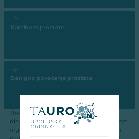
Karcinom prostate
Benigno povečanje prostate
Upoštevajoč število posegov in
diagnostičnih uroloških postopkov na tem
organu vsako leto, lahko prostato mirno
označimo kot najpomembnejši organ v