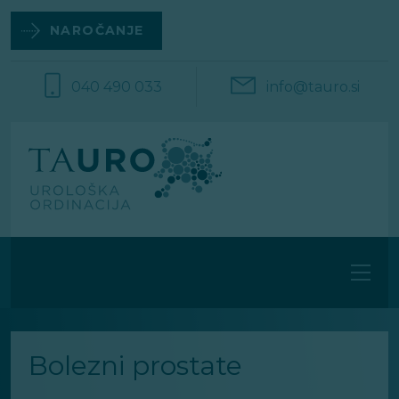
Na
vsebino
NAROČANJE
040 490 033
info@tauro.si
Bolezni prostate