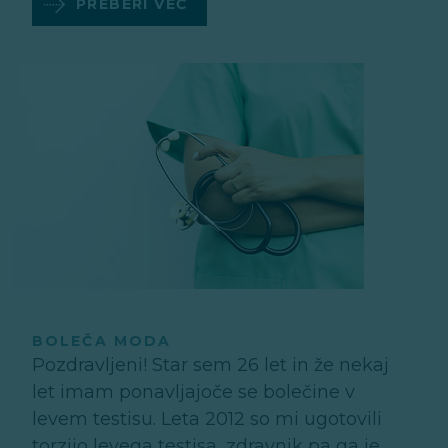
PREBERI VEČ
BOLEČA MODA
Pozdravljeni! Star sem 26 let in že nekaj
let imam ponavljajoče se bolečine v
levem testisu. Leta 2012 so mi ugotovili
torzijo levega testisa, zdravnik pa ga je