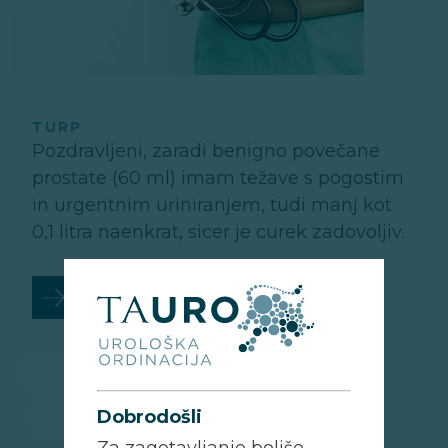
TURP
Pozdravljeni, zaradi benigno povečane
prostate (60 ml) imam težave s pogostim
in urgentnim uriniranjem, tudi manj kot
0,1 litra naenkrat, sicer je curek zadovoljiv.
PREBERI VEČ
Dobrodošli
Za zagotavljanje boljše