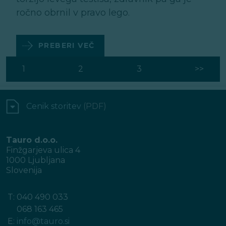
ročno obrnil v pravo lego.
PREBERI VEČ
Posts
1
2
3
>>
pagination
Cenik storitev
(PDF)
Tauro d.o.o.
Finžgarjeva ulica 4
1000 Ljubljana
Slovenija
T:
040 490 033
068 163 465
E:
info@tauro.si