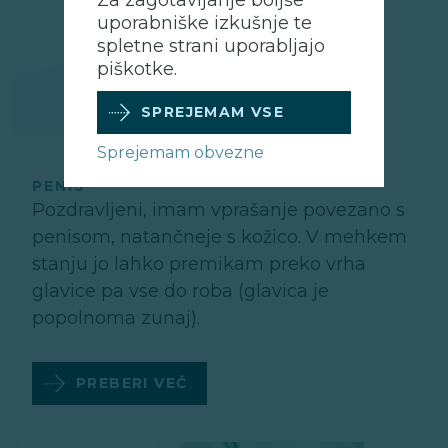
uporabniške izkušnje te
spletne strani uporabljajo
piškotke.
SPREJEMAM VSE
Sprejemam obvezne
PENIS
Pozdravljeni, imam vprašanje povezano s
penisom, natančneje s kožico. V mehkem
stanju jo lahko premikam preko vrha
glavice pa vse do roba (glavica je
popolnoma zunaj).
PREBERI VEČ