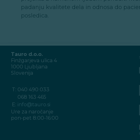
padanju kvalitete dela in odnosa do pacie
posledica.
Tauro d.o.o.
Finžgarjeva ulica 4
1000 Ljubljana
Slovenija
T:
040 490 033
068 163 465
E:
info@tauro.si
Ure za naročanje
pon-pet 8:00-16:00