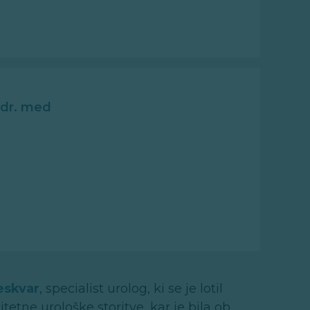
 dr. med
eskvar
, specialist urolog, ki se je lotil
tne urološke storitve, kar je bila ob