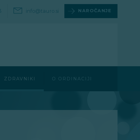
NAROČANJE
3
info@tauro.si
ZDRAVNIKI
O ORDINACIJI