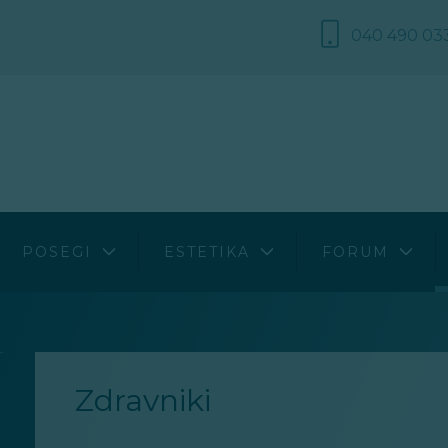
040 490 03
e
Diagnostični postopki
Biserne papule penisa
Bolezni
Kirurški in drugi posegi
Kondilomi penisa
Estetika
a
Splošna navodila glede operativnih posegov
Povečane male sramne ustnice
Posegi
POSEGI
ESTETIKA
FORUM
kcija
Ostalo
gonadizem
Zdravniki