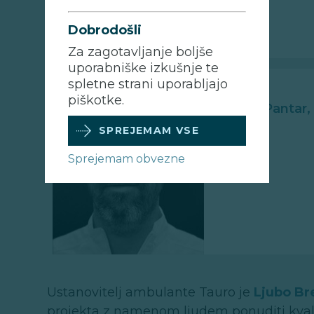
Dobrodošli
Za zagotavljanje boljše
uporabniške izkušnje te
spletne strani uporabljajo
piškotke.
Robert Pantar,
SPREJEMAM VSE
Sprejemam obvezne
Ustanovitelj ambulante Tauro je
Ljubo Br
projekta z namenom ljudem ponuditi kvalite