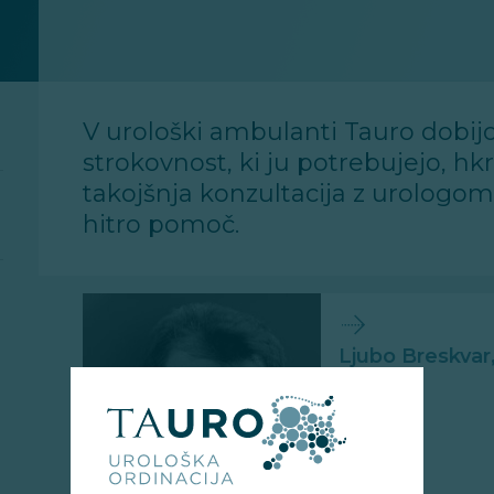
V urološki ambulanti Tauro dobijo
strokovnost, ki ju potrebujejo, h
takojšnja konzultacija z urologom
hitro pomoč.
Ljubo Breskvar