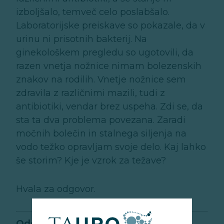
izboljšalo, temveč celo poslabšalo.
Laboratorijske preiskave so pokazale, da v
urinu ni prisotnih bakterij. Na
ginekološkem pregledu so ugotovili, da
razen vnetja nožnice nimam bolezenskih
znakov na rodilih. Vnetje nožnice sem
zdravila z različnimi mazili, tudi z
antibiotiki, vendar brez uspeha. Zdi se, da
sta ta dva problema povezana. Zaradi
močnih bolečin in stalnega siljenja na
vodo težko opravljam svoje delo. Kaj lahko
še storim? Kje je vzrok za težave?
Hvala za odgovor.
Odgovarja Ljubo Breskvar, dr. med.: