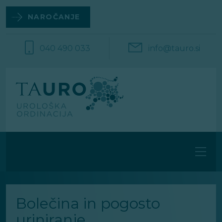
Na
vsebino
NAROČANJE
040 490 033
info@tauro.si
Bolečina in pogosto
uriniranje