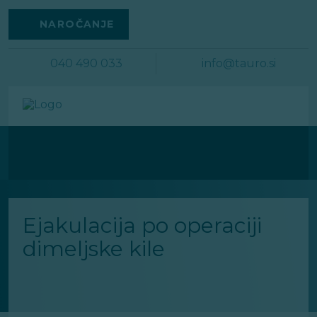
Na
vsebino
NAROČANJE
040 490 033
info@tauro.si
Ejakulacija po operaciji
dimeljske kile