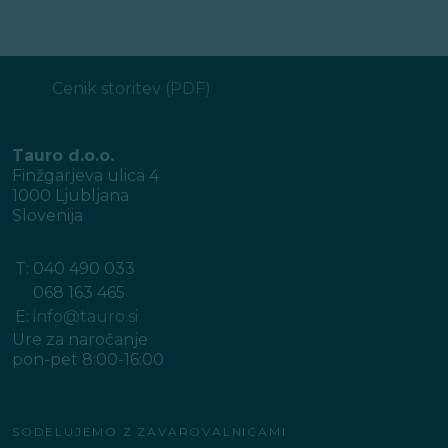
Cenik storitev
(PDF)
Tauro d.o.o.
Finžgarjeva ulica 4
1000 Ljubljana
Slovenija
T:
040 490 033
068 163 465
E:
info@tauro.si
Ure za naročanje
pon-pet 8:00-16:00
SODELUJEMO Z ZAVAROVALNICAMI