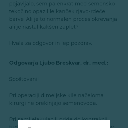
pojavljalo, sem pa enkrat med semensko
tekočino opazil le kanček rjavo-rdeče
barve. Ali je to normalen proces okrevanja
ali je nastal kakšen zaplet?
Hvala za odgovor in lep pozdrav.
Odgovarja Ljubo Breskvar, dr. med.:
Spoštovani!
Pri operaciji dimeljske kile načeloma
kirurgi ne prekinjajo semenovoda.
Pri sami ejakulaciji pride do kontrakcij
tudi v področju le-tega in posledično, ker