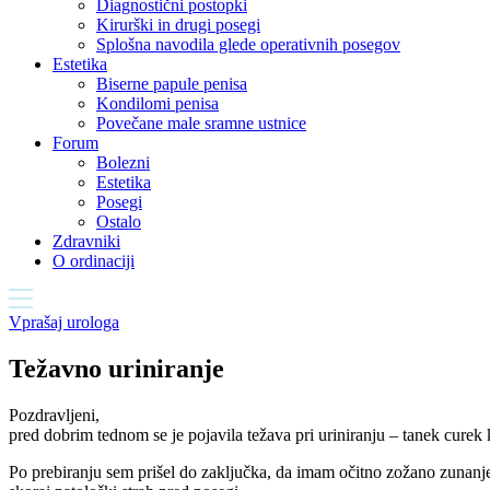
Diagnostični postopki
Kirurški in drugi posegi
Splošna navodila glede operativnih posegov
Estetika
Biserne papule penisa
Kondilomi penisa
Povečane male sramne ustnice
Forum
Bolezni
Estetika
Posegi
Ostalo
Zdravniki
O ordinaciji
Vprašaj urologa
Težavno uriniranje
Pozdravljeni,
pred dobrim tednom se je pojavila težava pri uriniranju – tanek curek
Po prebiranju sem prišel do zaključka, da imam očitno zožano zunanj