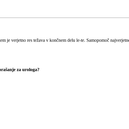
em je verjetno res težava v končnem delu le-te. Samopomoč najverjetne
vprašanje za urologa?