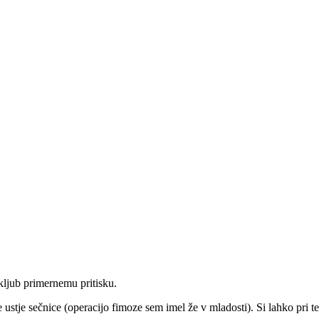
 kljub primernemu pritisku.
e ustje sečnice (operacijo fimoze sem imel že v mladosti). Si lahko p