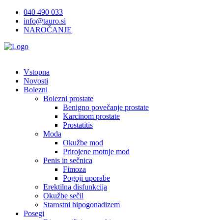
Na
040 490 033
vsebino
info@tauro.si
NAROČANJE
Vstopna
Novosti
Bolezni
Bolezni prostate
Benigno povečanje prostate
Karcinom prostate
Prostatitis
Moda
Okužbe mod
Prirojene motnje mod
Penis in sečnica
Fimoza
Pogoji uporabe
Erektilna disfunkcija
Okužbe sečil
Starostni hipogonadizem
Posegi