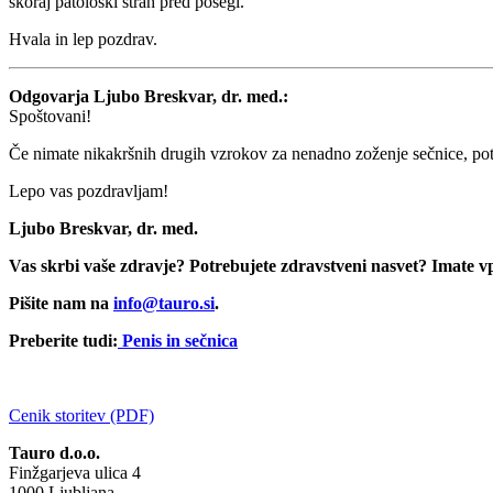
skoraj patološki strah pred posegi.
Hvala in lep pozdrav.
Odgovarja Ljubo Breskvar, dr. med.:
Spoštovani!
Če nimate nikakršnih drugih vzrokov za nenadno zoženje sečnice, pot
Lepo vas pozdravljam!
Ljubo Breskvar, dr. med.
Vas skrbi vaše zdravje? Potrebujete zdravstveni nasvet? Imate 
Pišite nam na
info@tauro.si
.
Preberite tudi:
Penis in sečnica
Cenik storitev
(PDF)
Tauro d.o.o.
Finžgarjeva ulica 4
1000 Ljubljana