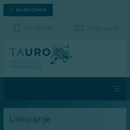
Na
vsebino
NAROČANJE
040 490 033
info@tauro.si
Uriniranje