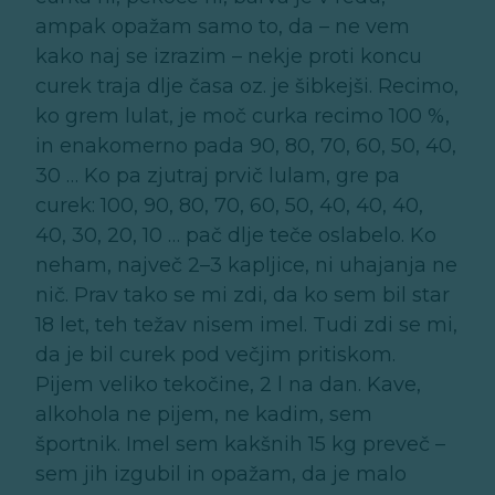
ampak opažam samo to, da – ne vem
kako naj se izrazim – nekje proti koncu
curek traja dlje časa oz. je šibkejši. Recimo,
ko grem lulat, je moč curka recimo 100 %,
in enakomerno pada 90, 80, 70, 60, 50, 40,
30 … Ko pa zjutraj prvič lulam, gre pa
curek: 100, 90, 80, 70, 60, 50, 40, 40, 40,
40, 30, 20, 10 … pač dlje teče oslabelo. Ko
neham, največ 2–3 kapljice, ni uhajanja ne
nič. Prav tako se mi zdi, da ko sem bil star
18 let, teh težav nisem imel. Tudi zdi se mi,
da je bil curek pod večjim pritiskom.
Pijem veliko tekočine, 2 l na dan. Kave,
alkohola ne pijem, ne kadim, sem
športnik. Imel sem kakšnih 15 kg preveč –
sem jih izgubil in opažam, da je malo