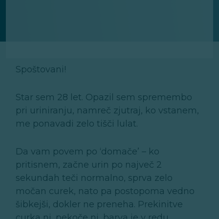
Spoštovani!
Star sem 28 let. Opazil sem spremembo
pri uriniranju, namreč zjutraj, ko vstanem,
me ponavadi zelo tišči lulat.
Da vam povem po ‘domače’ – ko
pritisnem, začne urin po največ 2
sekundah teči normalno, sprva zelo
močan curek, nato pa postopoma vedno
šibkejši, dokler ne preneha. Prekinitve
curka ni, pekoče ni, barva je v redu,