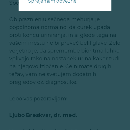
Sprejemam obvezne
Spoštovani!
Ob praznjenju sečnega mehurja je
popolnoma normalno, da curek upada
proti koncu uriniranja, in si glede tega na
vašem mestu ne bi preveč belil glave. Zelo
verjetno je, da spremembe bioritma lahko
vplivajo tako na nastanek urina kakor tudi
na njegovo izločanje. Če nimate drugih
težav, vam ne svetujem dodatnih
pregledov oz. diagnostike.
Lepo vas pozdravljam!
Ljubo Breskvar, dr. med.