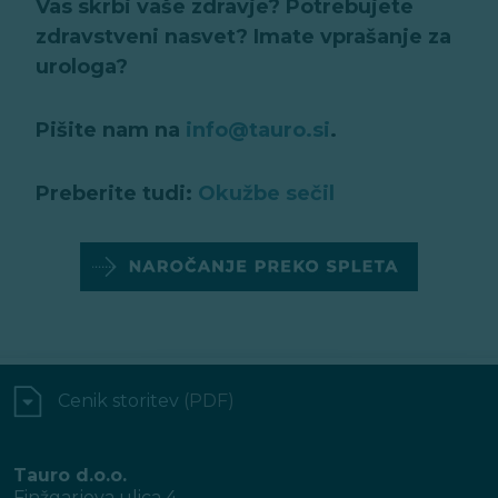
Vas skrbi vaše zdravje? Potrebujete
zdravstveni nasvet? Imate vprašanje za
urologa?
Pišite nam na
info@tauro.si
.
Preberite tudi:
Okužbe sečil
Cenik storitev
(PDF)
Tauro d.o.o.
Finžgarjeva ulica 4