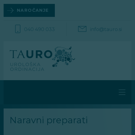
Na
vsebino
NAROČANJE
040 490 033
info@tauro.si
Naravni preparati