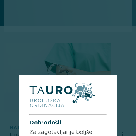
Dobrodošli
NARAVNI PREPARATI
Za zagotavljanje boljše
Pozdravljeni, dr. Breskvar, zanima me, kaj