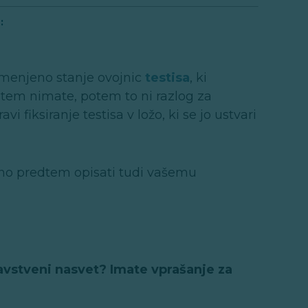
.
:
emenjeno stanje ovojnic
testisa
, ki
 tem nimate, potem to ni razlog za
i fiksiranje testisa v ložo, ki se jo ustvari
no predtem opisati tudi vašemu
avstveni nasvet? Imate vprašanje za