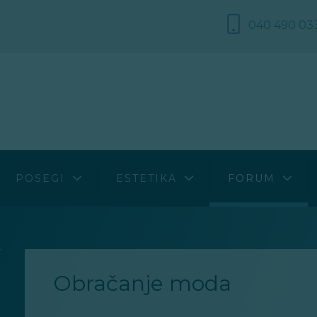
040 490 03
e
Diagnostični postopki
Biserne papule penisa
Bolezni
Kirurški in drugi posegi
Kondilomi penisa
Estetika
a
Splošna navodila glede operativnih posegov
Povečane male sramne ustnice
Posegi
POSEGI
ESTETIKA
FORUM
kcija
Ostalo
gonadizem
Obračanje moda