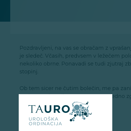
Pozdravljeni, na vas se obračam z vpraš
je sledeč. Včasih, predvsem v ležečem polož
nekoliko obrne. Ponavadi se tudi zjutraj
stopinj.
Ob tem sicer ne čutim bolečin, me pa zani
svojemu zdravniku. Namreč to se vedno zgo
desnim.
Lp