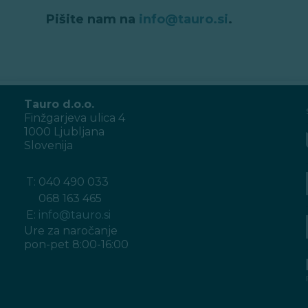
Pišite nam na
info@tauro.si
.
Tauro d.o.o.
Finžgarjeva ulica 4
1000 Ljubljana
Slovenija
T:
040 490 033
068 163 465
E:
info@tauro.si
Ure za naročanje
pon-pet 8:00-16:00