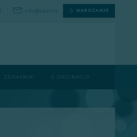
NAROČANJE
3
info@tauro.si
ZDRAVNIKI
O ORDINACIJI